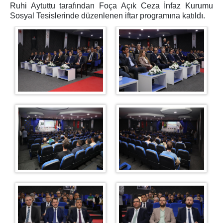
Ziyaret İçin Gerekli Belgeler
Ruhi Aytuttu tarafından Foça Açık Ceza İnfaz Kurumu
Sosyal Tesislerinde düzenlenen iftar programına katıldı.
Ziyaret Günleri
Ulaşım / İletişim