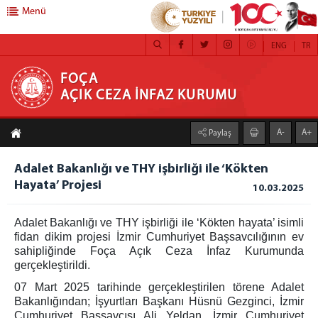
Menü
ENG
TR
FOÇA AÇIK CEZA İNFAZ KURUMU
FOÇA
AÇIK CEZA İNFAZ KURUMU
Anasayfa
A-
A+
Paylaş
Kurum Müdürü
Adalet Bakanlığı ve THY işbirliği ile ‘Kökten
Ambar Birimi
Hayata’ Projesi
10.03.2025
Eğitim Servisi
Emanet Para/Eşya Birimi
Adalet
Bakanlığı
ve THY işbirliği ile ‘Kökten hayata’ isimli
Gözetim ve Güvenlik Birimi
fidan dikim projesi İzmir Cumhuriyet Başsavcılığının ev
sahipliğinde Foça Açık Ceza İnfaz Kurumunda
Mektup Okuma Birimi
gerçekleştirildi.
İnfaz Kalemi Birimi
07 Mart 2025 tarihinde gerçekleştirilen törene Adalet
Psiko-Sosyal Servis
Bakanlığından; İşyurtları Başkanı Hüsnü Gezginci, İzmir
Sağlık Birimi
Cumhuriyet Başsavcısı Ali Yeldan, İzmir Cumhuriyet