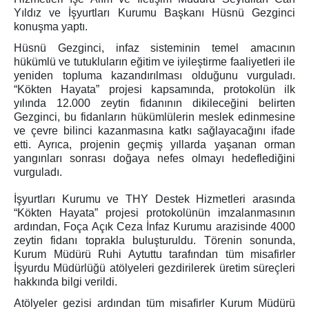
İşyurdu Ürünler
Yıldız ve İşyurtları Kurumu Başkanı Hüsnü Gezginci
Ağaç İşleme Ürünler
konuşma yaptı.
Mobilya Dekorasyon Ürünler
Hüsnü Gezginci, infaz sisteminin temel amacının
Süt İşleme Ürünler
hükümlü ve tutukluların eğitim ve iyileştirme faaliyetleri ile
yeniden topluma kazandırılması olduğunu vurguladı.
Zeytincilik Ürünler
“Kökten Hayata” projesi kapsamında, protokolün ilk
İşyurtları Ürün Kataloğu
yılında 12.000 zeytin fidanının dikileceğini belirten
Gezginci, bu fidanların hükümlülerin meslek edinmesine
İşyurdu Kantinler
ve çevre bilinci kazanmasına katkı sağlayacağını ifade
Foça Kantin
etti. Ayrıca, projenin geçmiş yıllarda yaşanan orman
Karşıyaka Kantin
yangınları sonrası doğaya nefes olmayı hedeflediğini
vurguladı.
Merkez Kantin
Bilgilendirme
İşyurtları Kurumu ve THY Destek Hizmetleri arasında
“Kökten Hayata” projesi protokolünün imzalanmasının
Vergi Borcu Evrağı
ardından, Foça Açık Ceza İnfaz Kurumu arazisinde 4000
Emanet Para Yönetmeliği
zeytin fidanı toprakla buluşturuldu. Törenin sonunda,
Kurum Müdürü Ruhi Aytuttu tarafından tüm misafirler
Emanet Eşya Yönetmeliği
İşyurdu Müdürlüğü atölyeleri gezdirilerek üretim süreçleri
Sıkca Sorulan Sorular
hakkında bilgi verildi.
Ziyaret Yönetmeliği
Atölyeler gezisi ardından tüm misafirler Kurum Müdürü