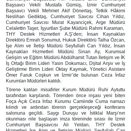
Başsavcı Vekili Mustafa Gümüş, İzmir Cumhuriyet
İşyurdu Birimler
Başsavcı Vekili Mehmet Akif Dönertaş, Tetkik Hâkimi
Neslihan Gediktaş, Cumhuriyet Savcısı Cihan Yıldız,
İşyurdu Birimi
Cumhuriyet Savcısı Murat Kayanciçek, Arge Müdürü
İşyurdu İş Kolları
Celalettin Taşer, İşyurtları Şube Müdürü Rahmi Karaman,
Ağaç İşleme
THY Destek Hizmetleri A.Ş’den; İnsan Kaynakları
Direktörü Emrah Sonumut, Hukuk Direktörü Talha Özcan,
Arıcılık
İşe Alım ve İletişi Müdürü Seyfullah Can Yıldız, İnsan
Biyogaz
Kaynakları Hizmetleri Müdürü Sinan Ay, Kurumsal
Gelişim ve Eğitim Müdürü Abdülhamit Tutan İletişim ve İK
Büyük/Küçükbaş Hayvancılık
İş Ortağı Birim Lideri Yasin Dokumacı, Dijital Arşiv ve İş
Döşeme Atölyesi
Geliştirme Birim Lideri Oktay Kaymak, Yönetici Asistanı
Fırıncılık
Ömer Faruk Coşkun ve İzmir’de bulunan Ceza İnfaz
Kurumları Müdürleri katıldı.
Kümes Hayvancılığı
Törene katılan misafirler Kurum Müdürü Ruhi Aytuttu
Metal İşleri
tarafından karşılandı. Törenden önce inşası yeni biten
Mobilya Dekorasyon
Foça Açık Ceza İnfaz Kurumu Camiinde Cuma namazı
Süt ve Süt İşleme
kılındı ve ardından törenin gerçekleşeceği konferans
salonuna geçildi. Saygı Duruşu ve İstiklal Marşı'nın
Tarım Uygulamaları
okunması nile başlayan imza töreninde
sırası ile İzmir
Zeytincilik / Zeytin İşleme
Cumhuriyet Başsavcısı Ali Yeldan, THY Destek
Hizmetleri İşe Alım ve İletişim Müdürü Seyfullah Can