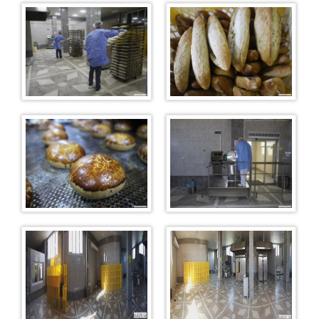
İşyurdu Ürünler
Ağaç İşleme Ürünler
Mobilya Dekorasyon Ürünler
Süt İşleme Ürünler
Zeytincilik Ürünler
İşyurtları Ürün Kataloğu
İşyurdu Kantinler
Foça Kantin
Karşıyaka Kantin
Merkez Kantin
Bilgilendirme
Vergi Borcu Evrağı
Emanet Para Yönetmeliği
Emanet Eşya Yönetmeliği
Sıkca Sorulan Sorular
Ziyaret Yönetmeliği