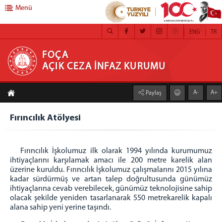
Menü
ENG
TR
FOÇA AÇIK CEZA İNFAZ KURUMU
FOÇA
AÇIK CEZA İNFAZ KURUMU
Anasayfa
A-
A+
Paylaş
Kurum Müdürü
Fırıncılık Atölyesi
Ambar Birimi
Eğitim Servisi
Emanet Para/Eşya Birimi
Fırıncılık İşkolumuz ilk olarak 1994 yılında kurumumuz
ihtiyaçlarını karşılamak amacı ile 200 metre karelik alan
Gözetim ve Güvenlik Birimi
üzerine kuruldu. Fırıncılık İşkolumuz çalışmalarını 2015 yılına
Mektup Okuma Birimi
kadar sürdürmüş ve artan talep doğrultusunda günümüz
ihtiyaçlarına cevab verebilecek, günümüz teknolojisine sahip
İnfaz Kalemi Birimi
olacak şekilde yeniden tasarlanarak 550 metrekarelik kapalı
Psiko-Sosyal Servis
alana sahip yeni yerine taşındı.
Sağlık Birimi