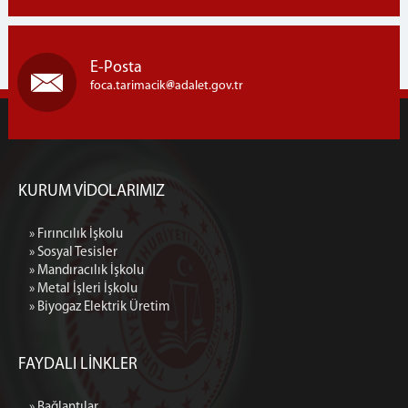
E-Posta
foca.tarimacik
adalet.gov.tr
KURUM VİDOLARIMIZ
» Fırıncılık İşkolu
» Sosyal Tesisler
» Mandıracılık İşkolu
» Metal İşleri İşkolu
» Biyogaz Elektrik Üretim
FAYDALI LİNKLER
» Bağlantılar