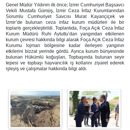
Genel Müdür Yıldırım ilk önce; İzmir Cumhuriyet Başsavcı
İşyurdu Birimler
Vekili Mustafa Gümüş, İzmir Ceza İnfaz Kurumlarından
Sorumlu Cumhuriyet Savcısı Murat Kayançiçek ve
İşyurdu Birimi
İzmir’de bulunan ceza infaz kurum müdürleri ile bir
İşyurdu İş Kolları
toplantı gerçekleştirildi. Toplantıda, Foça Açık Ceza İnfaz
Ağaç İşleme
Kurum Müdürü Ruhi Aytuttu’dan yangından etkilenen
kurum çevresi hakkında bilgi alarak Foça Açık Ceza İnfaz
Arıcılık
Kurumu lojman bölgesine kadar ilerleyen yangının
Biyogaz
etkilerini bizzat yerinde gördü. Ayrıca kurum bünyesinde
bulunan Hükümlü koğuşları, Topbaşında bulunan seyir
Büyük/Küçükbaş Hayvancılık
tepesi ve topbaşı hayvancılık iş kollarını ziyaret ederek
Döşeme Atölyesi
işleyiş ve çalışmalar hakkında bilgi aldı.
Fırıncılık
Kümes Hayvancılığı
Metal İşleri
Mobilya Dekorasyon
Süt ve Süt İşleme
Tarım Uygulamaları
Zeytincilik / Zeytin İşleme