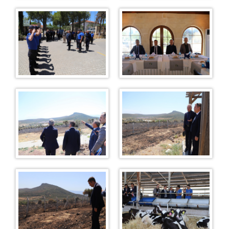
İşyurdu Ürünler
Ağaç İşleme Ürünler
Mobilya Dekorasyon Ürünler
Süt İşleme Ürünler
Zeytincilik Ürünler
İşyurtları Ürün Kataloğu
İşyurdu Kantinler
Foça Kantin
Karşıyaka Kantin
Merkez Kantin
Bilgilendirme
Vergi Borcu Evrağı
Emanet Para Yönetmeliği
Emanet Eşya Yönetmeliği
Sıkca Sorulan Sorular
Ziyaret Yönetmeliği