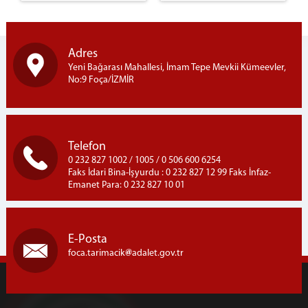
İşyurdu Ürünler
Ağaç İşleme Ürünler
Mobilya Dekorasyon Ürünler
Adres
Süt İşleme Ürünler
Yeni Bağarası Mahallesi, İmam Tepe Mevkii Kümeevler,
Zeytincilik Ürünler
No:9 Foça/İZMİR
İşyurtları Ürün Kataloğu
İşyurdu Kantinler
Foça Kantin
Telefon
Karşıyaka Kantin
0 232 827 1002 / 1005 / 0 506 600 6254
Merkez Kantin
Faks İdari Bina-İşyurdu : 0 232 827 12 99 Faks İnfaz-
Emanet Para: 0 232 827 10 01
Bilgilendirme
Vergi Borcu Evrağı
Emanet Para Yönetmeliği
E-Posta
foca.tarimacik
adalet.gov.tr
Emanet Eşya Yönetmeliği
Sıkca Sorulan Sorular
Ziyaret Yönetmeliği