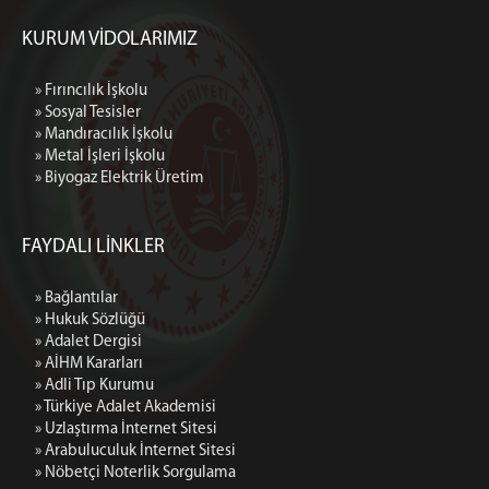
Ziyaret İçin Gerekli Belgeler
KURUM VİDOLARIMIZ
Ziyaret Günleri
Ulaşım / İletişim
» Fırıncılık İşkolu
» Sosyal Tesisler
» Mandıracılık İşkolu
» Metal İşleri İşkolu
» Biyogaz Elektrik Üretim
FAYDALI LİNKLER
» Bağlantılar
» Hukuk Sözlüğü
» Adalet Dergisi
» AİHM Kararları
» Adli Tıp Kurumu
» Türkiye Adalet Akademisi
» Uzlaştırma İnternet Sitesi
» Arabuluculuk İnternet Sitesi
» Nöbetçi Noterlik Sorgulama