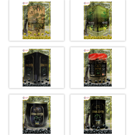
İşyurdu Birimler
İşyurdu Birimi
İşyurdu İş Kolları
Ağaç İşleme
Arıcılık
Biyogaz
Büyük/Küçükbaş Hayvancılık
Döşeme Atölyesi
Fırıncılık
Kümes Hayvancılığı
Metal İşleri
Mobilya Dekorasyon
Süt ve Süt İşleme
Tarım Uygulamaları
Zeytincilik / Zeytin İşleme